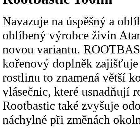
Navazuje na úspěšný a oblí
oblíbený výrobce živin Ata
novou variantu. ROOTBAST
kořenový doplněk zajišťuje
rostlinu to znamená větší 
vlásečnic, které usnadňují r
Rootbastic také zvyšuje odo
náchylné při změnách okol