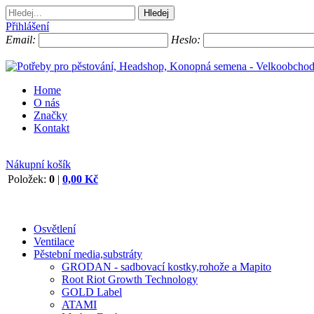
Přihlášení
Email:
Heslo:
Home
O nás
Značky
Kontakt
Nákupní košík
Položek:
0
|
0,00 Kč
Osvětlení
Ventilace
Pěstební media,substráty
GRODAN - sadbovací kostky,rohože a Mapito
Root Riot Growth Technology
GOLD Label
ATAMI