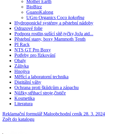
Mother Earth
BioBizz
GuanoKalong
UGro Organics Coco
kokofina
Hydroponické systémy a pěstební nádoby
Odrazové folie
Podpora rostlin,sušící sítě,tyčky,JoJa atd...
Pěstební stany, boxy Mammoth Tenth
PI Rack
NTS GT Pro Boxy
Potřeby pro řízkování
Obaly
Zálivka
Hnojiva
Měřící a laboratorní technika
Digitální váhy
Ochrana proti škůdcům a zápachu
Nůžky,střihací stroje,čističe
Kosmetika
Literatura
Reklamační formulář
Maloobchodní ceník 28. 3. 2024
Zpět do katalogu