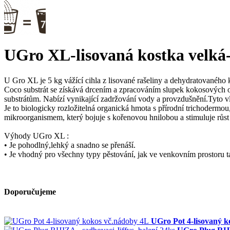
UGro XL-lisovaná kostka velká
U Gro XL je 5 kg vážící cihla z lisované rašeliny a dehydratovaného 
Coco substrát se získává drcením a zpracováním slupek kokosových oř
substrátům. Nabízí vynikající zadržování vody a provzdušnění.Tyto vl
Je to biologicky rozložitelná organická hmota s přírodní trichodermou
mikroorganismem, který bojuje s kořenovou hnilobou a stimuluje růst 
Výhody UGro XL :
• Je pohodlný,lehký a snadno se přenáší.
• Je vhodný pro všechny typy pěstování, jak ve venkovním prostoru ta
Doporučujeme
UGro Pot 4-lisovaný 