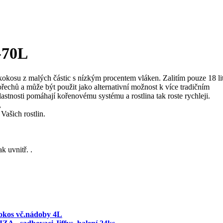
-70L
kokosu z malých částic s nízkým procentem vláken. Zalitím pouze 18 li
echů a může být použit jako alternativní možnost k více tradičním
astnosti pomáhají kořenovému systému a rostlina tak roste rychleji.
,
Vašich rostlin.
k uvnitř. .
kokos vč.nádoby 4L