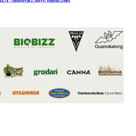
A - sadbovaci Jiffys, balení 24ks