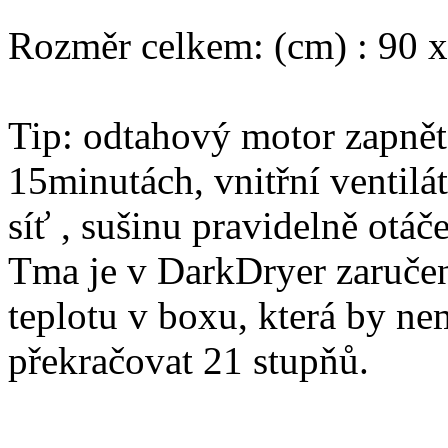
Rozměr celkem: (cm) : 90 x
Tip: odtahový motor zapněte
15minutách, vnitřní ventilát
síť , sušinu pravidelně otáč
Tma je v DarkDryer zaručena
teplotu v boxu, která by ne
překračovat 21 stupňů.