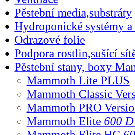
Pěstební media,substráty
Hydroponické systémy a 
Odrazové folie
Podpora rostlin,sušící sítě
Pěstební stany, boxy M
Mammoth Lite PLUS
Mammoth Classic Ver
Mammoth PRO Versi
Mammoth Elite
600 D
Mammoth Elite HC
60