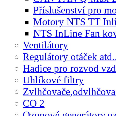
Příslušenství pro 
Motory NTS TT Inl
NTS InLine Fan ko
Ventilátory
Regulátory otáček atd.
Hadice pro rozvod vz
Uhlíkové filtry
Zvlhčovače,odvlhčova
CO 2
Ozonové generátory,o