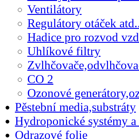
Ventilátory
Regulátory otáček atd.
Hadice pro rozvod vz
Uhlíkové filtry
Zvlhčovače,odvlhčova
CO 2
Ozonové generátory,o
Pěstební media,substráty
Hydroponické systémy a 
Odrazové folie