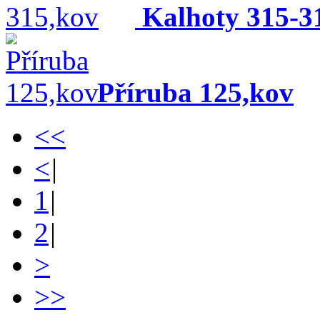
Kalhoty 315-3
Příruba 125,kov
<<
<
|
1
|
2
|
>
>>